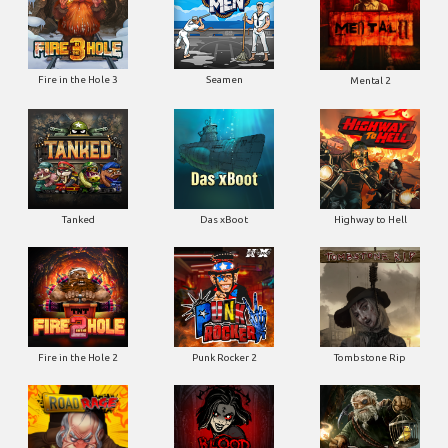
Fire in the Hole 3
Seamen
Mental 2
Tanked
Das xBoot
Highway to Hell
Fire in the Hole 2
Punk Rocker 2
Tombstone Rip