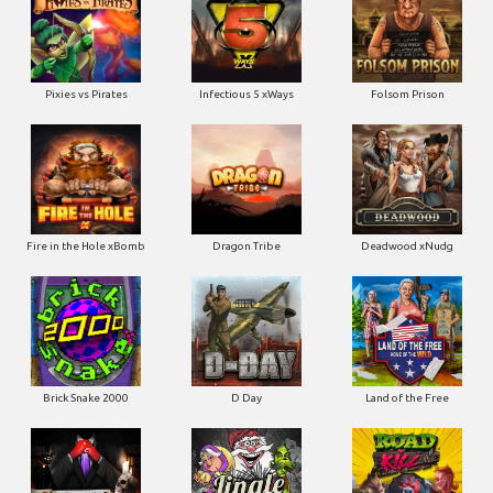
Pixies vs Pirates
Infectious 5 xWays
Folsom Prison
Fire in the Hole xBomb
Dragon Tribe
Deadwood xNudg
Brick Snake 2000
D Day
Land of the Free