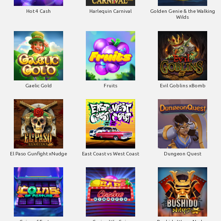
Hot 4 Cash
Harlequin Carnival
Golden Genie & the Walking
Wilds
Gaelic Gold
Fruits
Evil Goblins xBomb
El Paso Gunfight xNudge
East Coast vs West Coast
Dungeon Quest