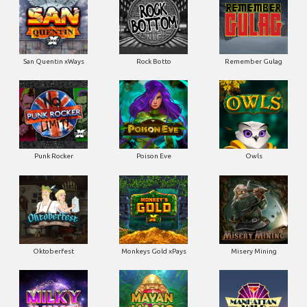
San Quentin xWays
Rock Botto
Remember Gulag
Punk Rocker
Poison Eve
Owls
Oktoberfest
Monkeys Gold xPays
Misery Mining