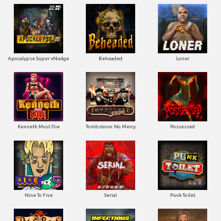
Apocalypse Super xNudge
Beheaded
Loner
Kenneth Must Die
Tombstone: No Mercy
Possessed
Nine To Five
Serial
Punk Toilet