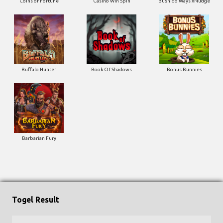
Coins of Fortune
Casino Win Spin
Bushido Ways xNudge
Buffalo Hunter
Book Of Shadows
Bonus Bunnies
Barbarian Fury
Togel Result