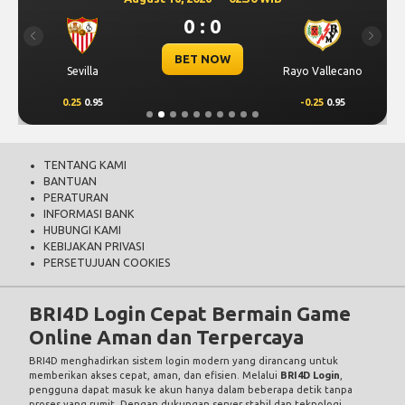
0 : 0
Previous
Next
BET NOW
Sevilla
Rayo Vallecano
0.25
0.95
-0.25
0.95
TENTANG KAMI
BANTUAN
PERATURAN
INFORMASI BANK
HUBUNGI KAMI
KEBIJAKAN PRIVASI
PERSETUJUAN COOKIES
BRI4D Login Cepat Bermain Game
Online Aman dan Terpercaya
BRI4D
menghadirkan sistem login modern yang dirancang untuk
memberikan akses cepat, aman, dan efisien. Melalui
BRI4D Login
,
pengguna dapat masuk ke akun hanya dalam beberapa detik tanpa
proses yang rumit. Dengan dukungan server stabil dan teknologi