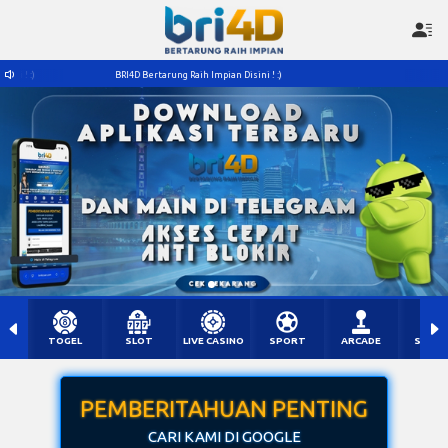
RI4D Bertarung Raih Impian Disini ! :)
BRI4D Bertarung Raih Impian Disini ! :)
TOGEL
SLOT
LIVE CASINO
SPORT
ARCADE
SABU
PEMBERITAHUAN PENTING
CARI KAMI DI GOOGLE