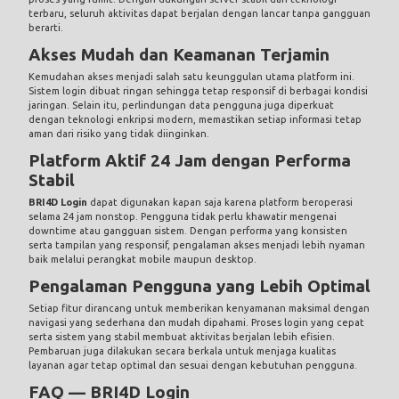
terbaru, seluruh aktivitas dapat berjalan dengan lancar tanpa gangguan
berarti.
Akses Mudah dan Keamanan Terjamin
Kemudahan akses menjadi salah satu keunggulan utama platform ini.
Sistem login dibuat ringan sehingga tetap responsif di berbagai kondisi
jaringan. Selain itu, perlindungan data pengguna juga diperkuat
dengan teknologi enkripsi modern, memastikan setiap informasi tetap
aman dari risiko yang tidak diinginkan.
Platform Aktif 24 Jam dengan Performa
Stabil
BRI4D Login
dapat digunakan kapan saja karena platform beroperasi
selama 24 jam nonstop. Pengguna tidak perlu khawatir mengenai
downtime atau gangguan sistem. Dengan performa yang konsisten
serta tampilan yang responsif, pengalaman akses menjadi lebih nyaman
baik melalui perangkat mobile maupun desktop.
Pengalaman Pengguna yang Lebih Optimal
Setiap fitur dirancang untuk memberikan kenyamanan maksimal dengan
navigasi yang sederhana dan mudah dipahami. Proses login yang cepat
serta sistem yang stabil membuat aktivitas berjalan lebih efisien.
Pembaruan juga dilakukan secara berkala untuk menjaga kualitas
layanan agar tetap optimal dan sesuai dengan kebutuhan pengguna.
FAQ — BRI4D Login