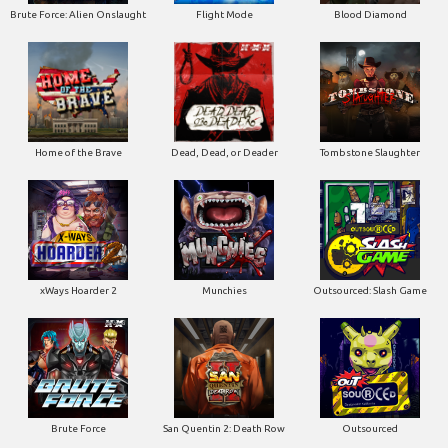
Brute Force: Alien Onslaught
Flight Mode
Blood Diamond
Home of the Brave
Dead, Dead, or Deader
Tombstone Slaughter
xWays Hoarder 2
Munchies
Outsourced: Slash Game
Brute Force
San Quentin 2: Death Row
Outsourced