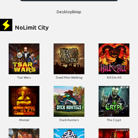
Desktop
Wap
NoLimit City
Tsar Wars
Dead Men Walking
Kill Em All
Mental
Duck Hunters
The Crypt