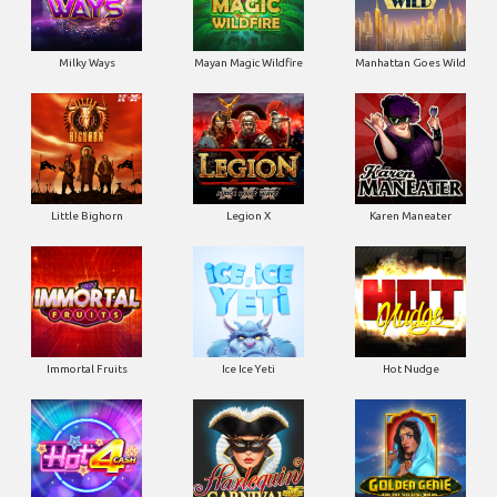
Milky Ways
Mayan Magic Wildfire
Manhattan Goes Wild
Little Bighorn
Legion X
Karen Maneater
Immortal Fruits
Ice Ice Yeti
Hot Nudge