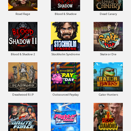
Road Rage
Blood & Shadow
Dead Canary
Blood & Shadow 2
Stockholm Syndrome
Skate or Die
Deadwood R.I.P
Outsourced Payday
Gator Hunters