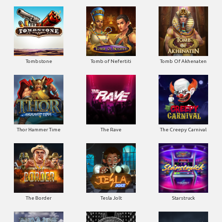
Tombstone
Tomb of Nefertiti
Tomb Of Akhenaten
Thor Hammer Time
The Rave
The Creepy Carnival
The Border
Tesla Jolt
Starstruck