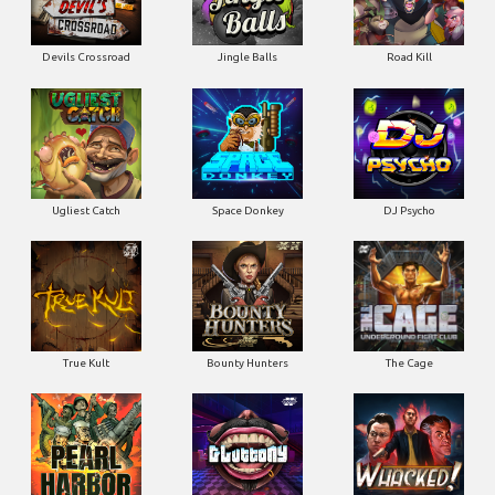
Devils Crossroad
Jingle Balls
Road Kill
Ugliest Catch
Space Donkey
DJ Psycho
True Kult
Bounty Hunters
The Cage