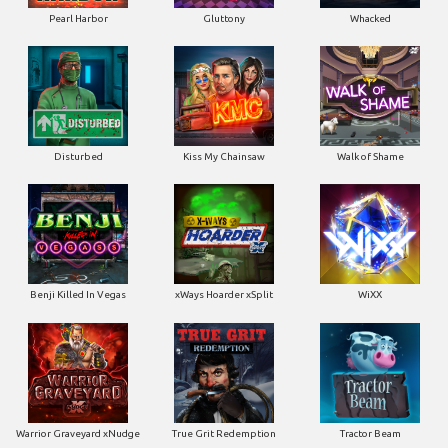
Pearl Harbor
Gluttony
Whacked
Disturbed
Kiss My Chainsaw
Walk of Shame
Benji Killed In Vegas
xWays Hoarder xSplit
WiXX
Warrior Graveyard xNudge
True Grit Redemption
Tractor Beam