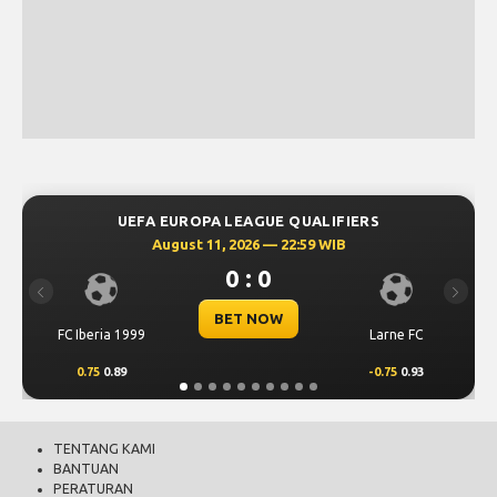
PA LEAGUE QUALIFIERS
UEFA CHAMPIONS L
11, 2026 — 22:59 WIB
August 11, 20
0 : 0
0 
Previous
Next
BET NOW
BET
Larne FC
Bodo Glimt
-0.75
0.93
0.75
0.77
TENTANG KAMI
BANTUAN
PERATURAN