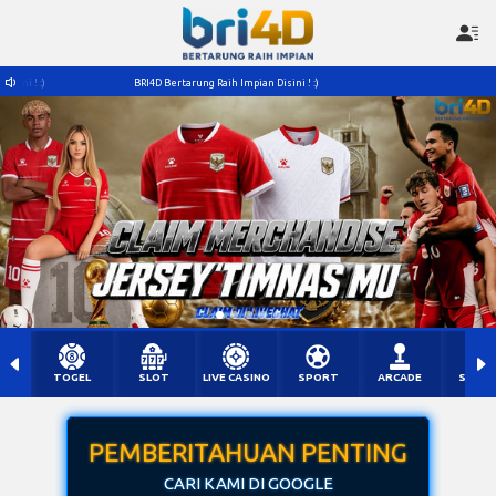
! :)
BRI4D Bertarung Raih Impian Disini ! :)
TOGEL
SLOT
LIVE CASINO
SPORT
ARCADE
SABU
PEMBERITAHUAN PENTING
CARI KAMI DI GOOGLE