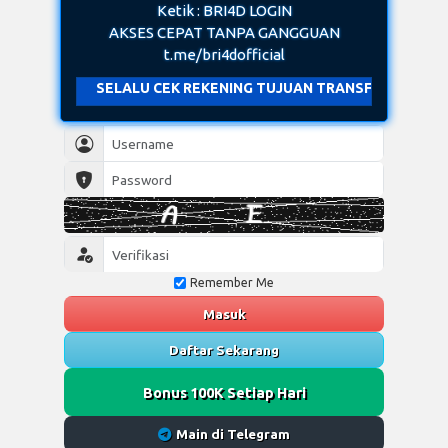
Ketik : BRI4D LOGIN
AKSES CEPAT TANPA GANGGUAN
t.me/bri4dofficial
SELALU CEK REKENING TUJUAN TRANSFER DI MENU D
Remember Me
Masuk
Daftar Sekarang
Bonus 100K Setiap Hari
Main di Telegram