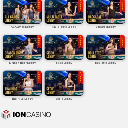
All Games Lobby
MultiTable Lobby
Baccarat Lobby
Dragon Tiger Lobby
SicBo Lobby
Roulette Lobby
Thai HiLo Lobby
Sedie Lobby