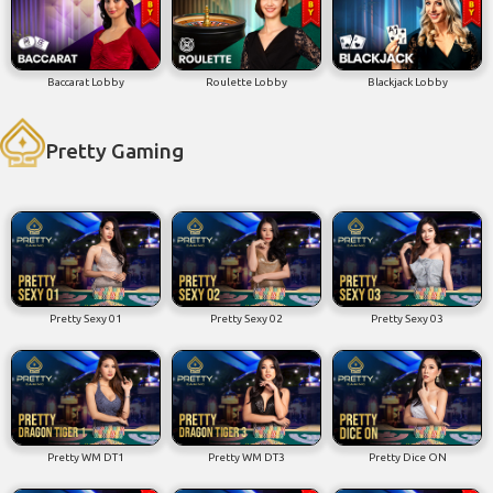
Baccarat Lobby
Roulette Lobby
Blackjack Lobby
Pretty Gaming
Pretty Sexy 01
Pretty Sexy 02
Pretty Sexy 03
Pretty WM DT1
Pretty WM DT3
Pretty Dice ON