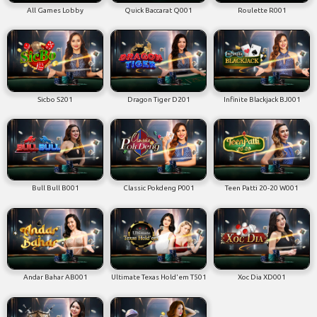
All Games Lobby
Quick Baccarat Q001
Roulette R001
Sicbo S201
Dragon Tiger D201
Infinite Blackjack BJ001
Bull Bull B001
Classic Pokdeng P001
Teen Patti 20-20 W001
Andar Bahar AB001
Ultimate Texas Hold'em T501
Xoc Dia XD001