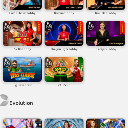
Game Shows Lobby
Baccarat Lobby
Roulette Lobby
Sic Bo Lobby
Dragon Tiger Lobby
Blackjack Lobby
Big Bass Crash
24D Spin
Evolution