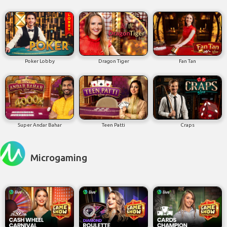
Poker Lobby
Dragon Tiger
Fan Tan
Super Andar Bahar
Teen Patti
Craps
Microgaming