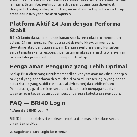
jaringan. Selain itu, perlindungan data pengguna juga diperkuat
dengan teknologi enkripsi modern, memastikan setiap informasi tetap
aman dari risiko yang tidak diinginkan.
Platform Aktif 24 Jam dengan Performa
Stabil
BRI4D Login
dapat digunakan kapan saja karena platform beroperasi
selama 24 jam nonstop. Pengguna tidak perlu khawatir mengenai
downtime atau gangguan sistem. Dengan performa yang konsisten
serta tampilan yang responsif, pengalaman akses menjadi lebih nyaman
baik melalui perangkat mobile maupun desktop.
Pengalaman Pengguna yang Lebih Optimal
Setiap fitur dirancang untuk memberikan kenyamanan maksimal dengan
navigasi yang sederhana dan mudah dipahami. Proses login yang cepat
serta sistem yang stabil membuat aktivitas berjalan lebih efisien.
Pembaruan juga dilakukan secara berkala untuk menjaga kualitas
layanan agar tetap optimal dan sesuai dengan kebutuhan pengguna.
FAQ — BRI4D Login
1. Apa itu BRI4D Login?
BRI4D Login adalah sistem akses cepat untuk masuk ke akun secara
aman dan praktis.
2. Bagaimana cara login ke BRI4D?