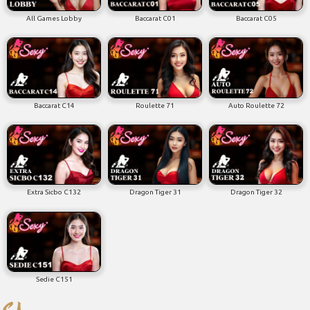
All Games Lobby
Baccarat C01
Baccarat C05
Baccarat C14
Roulette 71
Auto Roulette 72
Extra Sicbo C132
Dragon Tiger 31
Dragon Tiger 32
Sedie C151