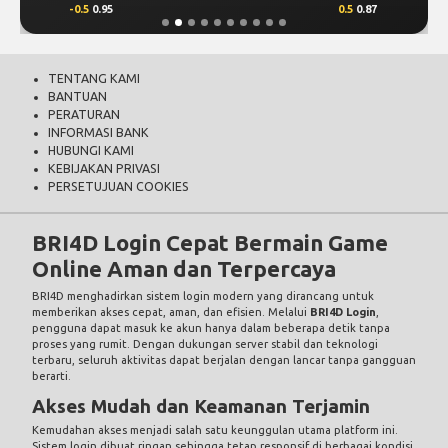
-0.5
0.95
0.5
0.87
TENTANG KAMI
BANTUAN
PERATURAN
INFORMASI BANK
HUBUNGI KAMI
KEBIJAKAN PRIVASI
PERSETUJUAN COOKIES
BRI4D Login Cepat Bermain Game
Online Aman dan Terpercaya
BRI4D
menghadirkan sistem login modern yang dirancang untuk
memberikan akses cepat, aman, dan efisien. Melalui
BRI4D Login
,
pengguna dapat masuk ke akun hanya dalam beberapa detik tanpa
proses yang rumit. Dengan dukungan server stabil dan teknologi
terbaru, seluruh aktivitas dapat berjalan dengan lancar tanpa gangguan
berarti.
Akses Mudah dan Keamanan Terjamin
Kemudahan akses menjadi salah satu keunggulan utama platform ini.
Sistem login dibuat ringan sehingga tetap responsif di berbagai kondisi