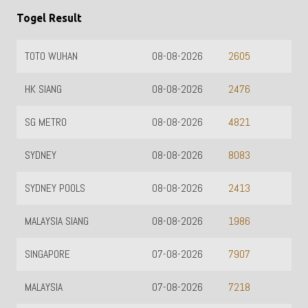
Togel Result
TOTO WUHAN
08-08-2026
2605
HK SIANG
08-08-2026
2476
SG METRO
08-08-2026
4821
SYDNEY
08-08-2026
8083
SYDNEY POOLS
08-08-2026
2413
MALAYSIA SIANG
08-08-2026
1986
SINGAPORE
07-08-2026
7907
MALAYSIA
07-08-2026
7218