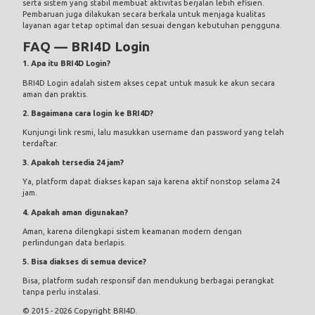
serta sistem yang stabil membuat aktivitas berjalan lebih efisien.
Pembaruan juga dilakukan secara berkala untuk menjaga kualitas
layanan agar tetap optimal dan sesuai dengan kebutuhan pengguna.
FAQ — BRI4D Login
1. Apa itu BRI4D Login?
BRI4D Login adalah sistem akses cepat untuk masuk ke akun secara
aman dan praktis.
2. Bagaimana cara login ke BRI4D?
Kunjungi link resmi, lalu masukkan username dan password yang telah
terdaftar.
3. Apakah tersedia 24 jam?
Ya, platform dapat diakses kapan saja karena aktif nonstop selama 24
jam.
4. Apakah aman digunakan?
Aman, karena dilengkapi sistem keamanan modern dengan
perlindungan data berlapis.
5. Bisa diakses di semua device?
Bisa, platform sudah responsif dan mendukung berbagai perangkat
tanpa perlu instalasi.
© 2015 - 2026 Copyright BRI4D.