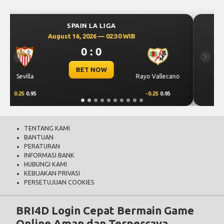
SPAIN LA LIGA
August 16, 2026 — 00:30 WIB
0 : 0
Previous
Next
BET NOW
lecano
Alaves
Getafe
.95
0.00
0.62
0.00
-0.72
TENTANG KAMI
BANTUAN
PERATURAN
INFORMASI BANK
HUBUNGI KAMI
KEBIJAKAN PRIVASI
PERSETUJUAN COOKIES
BRI4D Login Cepat Bermain Game
Online Aman dan Terpercaya