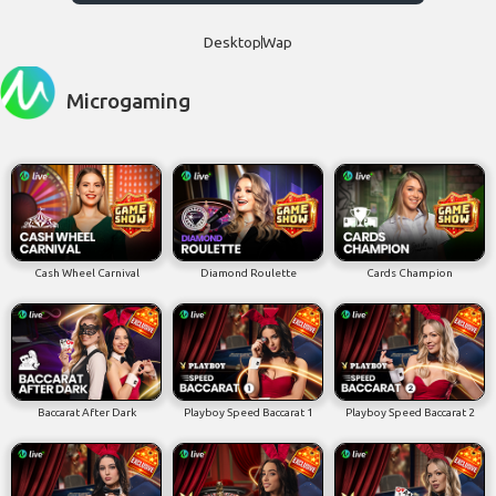
Desktop
Wap
Microgaming
Cash Wheel Carnival
Diamond Roulette
Cards Champion
Baccarat After Dark
Playboy Speed Baccarat 1
Playboy Speed Baccarat 2