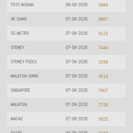
TOTO WUHAN
08-08-2026
HONGK
6989
HK SIANG
07-08-2026
8867
SG METRO
07-08-2026
9123
SYDNEY
07-08-2026
7440
SYDNEY POOLS
07-08-2026
0158
MALAYSIA SIANG
07-08-2026
4519
SINGAPORE
07-08-2026
7907
MALAYSIA
07-08-2026
7218
MACAU
07-08-2026
5825