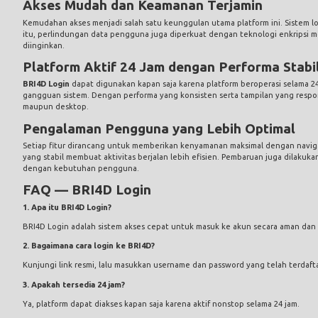
Akses Mudah dan Keamanan Terjamin
Kemudahan akses menjadi salah satu keunggulan utama platform ini. Sistem log
itu, perlindungan data pengguna juga diperkuat dengan teknologi enkripsi mo
diinginkan.
Platform Aktif 24 Jam dengan Performa Stabi
BRI4D Login
dapat digunakan kapan saja karena platform beroperasi selama 
gangguan sistem. Dengan performa yang konsisten serta tampilan yang respon
maupun desktop.
Pengalaman Pengguna yang Lebih Optimal
Setiap fitur dirancang untuk memberikan kenyamanan maksimal dengan naviga
yang stabil membuat aktivitas berjalan lebih efisien. Pembaruan juga dilakuka
dengan kebutuhan pengguna.
FAQ — BRI4D Login
1. Apa itu BRI4D Login?
BRI4D Login adalah sistem akses cepat untuk masuk ke akun secara aman dan 
2. Bagaimana cara login ke BRI4D?
Kunjungi link resmi, lalu masukkan username dan password yang telah terdafta
3. Apakah tersedia 24 jam?
Ya, platform dapat diakses kapan saja karena aktif nonstop selama 24 jam.