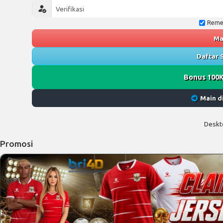
Reme
Ma
Daftar 
Bonus 100K
Main d
Deskt
Promosi