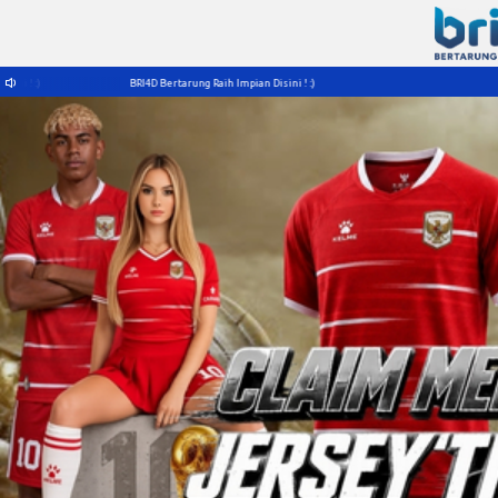
RI4D Bertarung Raih Impian Disini ! :)
BRI4D Bertarung Raih Impian Disini ! :)