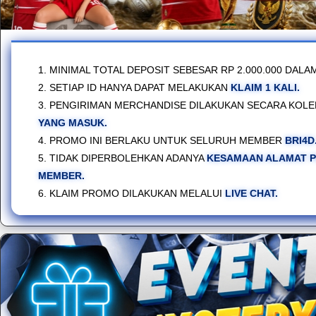
1. MINIMAL TOTAL DEPOSIT SEBESAR RP 2.000.000 DAL
2. SETIAP ID HANYA DAPAT MELAKUKAN
KLAIM 1 KALI.
3. PENGIRIMAN MERCHANDISE DILAKUKAN SECARA KOLEK
YANG MASUK.
4. PROMO INI BERLAKU UNTUK SELURUH MEMBER
BRI4D
5. TIDAK DIPERBOLEHKAN ADANYA
KESAMAAN ALAMAT P
MEMBER.
6. KLAIM PROMO DILAKUKAN MELALUI
LIVE CHAT.