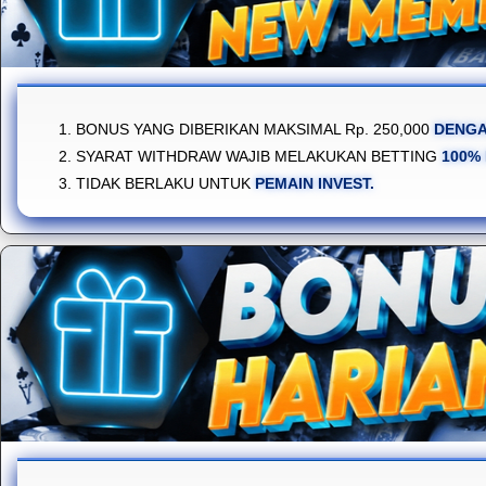
1. BONUS YANG DIBERIKAN MAKSIMAL Rp. 250,000
DENGA
2. SYARAT WITHDRAW WAJIB MELAKUKAN BETTING
100% 
3. TIDAK BERLAKU UNTUK
PEMAIN INVEST.