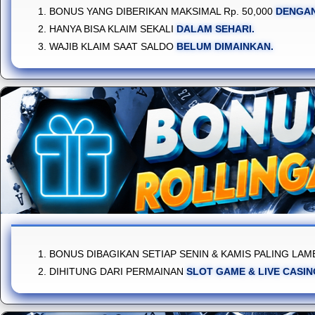
1. BONUS YANG DIBERIKAN MAKSIMAL Rp. 50,000
DENGAN
2. HANYA BISA KLAIM SEKALI
DALAM SEHARI.
3. WAJIB KLAIM SAAT SALDO
BELUM DIMAINKAN.
1. BONUS DIBAGIKAN SETIAP SENIN & KAMIS PALING LA
2. DIHITUNG DARI PERMAINAN
SLOT GAME & LIVE CASIN