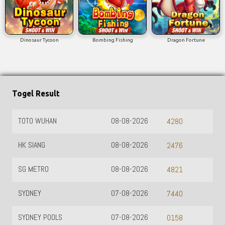
Dinosaur Tycoon
Bombing Fishing
Dragon Fortune
Togel Result
OTO WUHAN
08-08-2026
HONGKON
4280
 SIANG
08-08-2026
2476
G METRO
08-08-2026
4821
YDNEY
07-08-2026
7440
DNEY POOLS
07-08-2026
0158