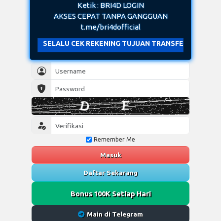
Ketik : BRI4D LOGIN
AKSES CEPAT TANPA GANGGUAN
t.me/bri4dofficial
SELALU CEK REKENING TUJUAN TRANSFER DI MENU DEP
Remember Me
Masuk
Daftar Sekarang
Bonus 100K Setiap Hari
Main di Telegram