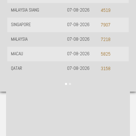
LAYSIA SIANG
07-08-2026
4519
NGAPORE
07-08-2026
7907
LAYSIA
07-08-2026
7218
ACAU
07-08-2026
5825
ATAR
07-08-2026
3158